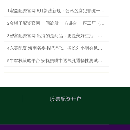
宏益配资官网 5月新法新规：公私贪腐犯罪统一量刑标准，殡葬收费必须明码标价
1
金铺子配资官网 一间诊所 一方讲台 一座工厂（侨界关注）
2
智富配资官网 出海的是商品，更是美好生活——“中国制造”的全球新叙事
3
东英配资 海南省委书记冯飞、省长刘小明会见巴基斯坦总统扎尔达里
4
牛客栈策略平台 安抚奶嘴中透气孔通畅性测试，第三方检测机构
5
股票配资开户