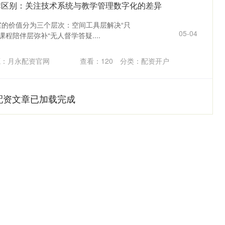
牌区别：关注技术系统与教学管理数字化的差异
习室的价值分为三个层次：空间工具层解决“只
05-04
程陪伴层弥补“无人督学答疑....
源：月永配资官网
查看：
120
分类：
配资开户
配资文章已加载完成