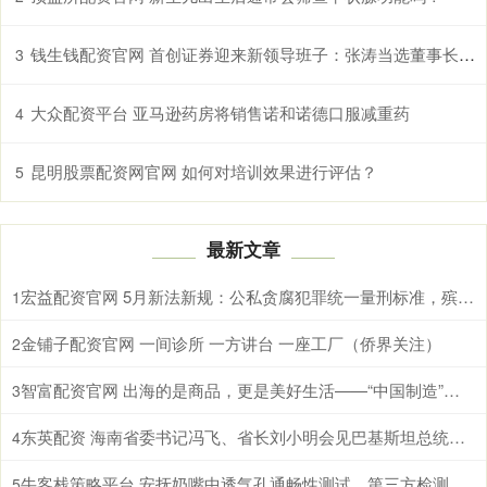
钱生钱配资官网 首创证券迎来新领导班子：张涛当选董事长 蒋青峰出任总经理
3
大众配资平台 亚马逊药房将销售诺和诺德口服减重药
4
昆明股票配资网官网 如何对培训效果进行评估？
5
最新文章
宏益配资官网 5月新法新规：公私贪腐犯罪统一量刑标准，殡葬收费必须明码标价
1
金铺子配资官网 一间诊所 一方讲台 一座工厂（侨界关注）
2
智富配资官网 出海的是商品，更是美好生活——“中国制造”的全球新叙事
3
东英配资 海南省委书记冯飞、省长刘小明会见巴基斯坦总统扎尔达里
4
牛客栈策略平台 安抚奶嘴中透气孔通畅性测试，第三方检测机构
5