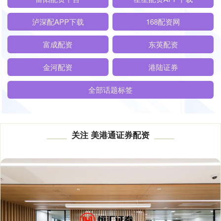
泸深配APP下载
168配资网
富成配资
东英配资
金河配资
港陆证券
全部话题标签
关注 美港通证券配资