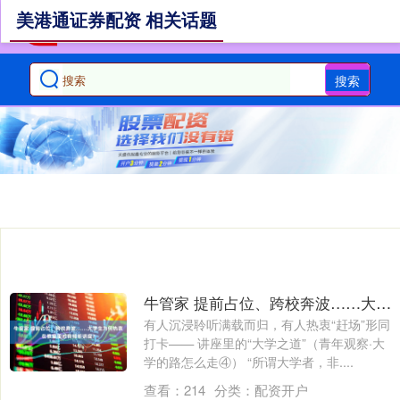
美港通证券配资 相关话题
搜索
牛管家 提前占位、跨校奔波……大学生为何热衷在教室里抢前排听讲座？
有人沉浸聆听满载而归，有人热衷“赶场”形同
打卡—— 讲座里的“大学之道”（青年观察·大
学的路怎么走④） “所谓大学者，非....
查看：
214
分类：
配资开户