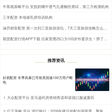
牛客栈策略平台 安抚奶嘴中透气孔通畅性测试，第三方检测机构
三羊配资 本地催乳师培训机构
涵乔财富配资 第一次到三亚旅游游玩，7天三亚旅游攻略怎么制定？从住宿到景点，手把手教你花少钱玩得开心
期货配资行情APP下载 任家萱携25口为103岁外婆庆生！胖了更美的她，才是人生赢家
推荐资讯
好易配资 冬季风暴已导致美国逾100万用户断
电
大众配资平台 亚马逊药房将销售诺和诺德口服减重药
1
亿正策略 平台 渣打银行：2026年建议超配中国股票，聚焦三大核心行业
2