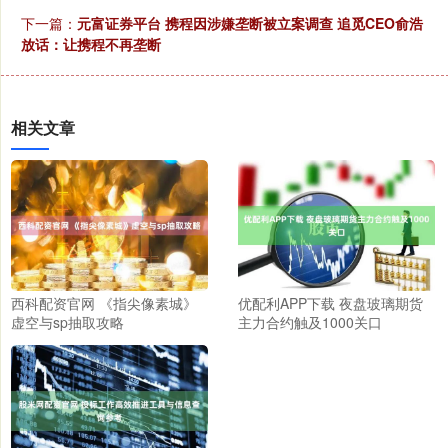
下一篇：
元富证券平台 携程因涉嫌垄断被立案调查 追觅CEO俞浩
放话：让携程不再垄断
相关文章
西科配资官网 《指尖像素城》
优配利APP下载 夜盘玻璃期货
虚空与sp抽取攻略
主力合约触及1000关口