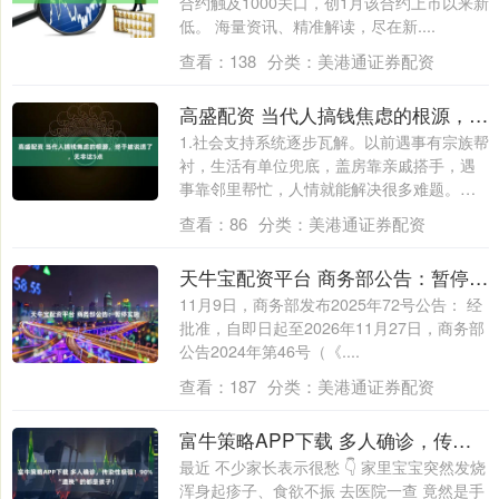
合约触及1000关口，创1月该合约上市以来新
低。 海量资讯、精准解读，尽在新....
查看：
138
分类：
美港通证券配资
高盛配资 当代人搞钱焦虑的根源，终于被说透了，无非这5点
1.社会支持系统逐步瓦解。以前遇事有宗族帮
衬，生活有单位兜底，盖房靠亲戚搭手，遇
事靠邻里帮忙，人情就能解决很多难题。现
在....
查看：
86
分类：
美港通证券配资
天牛宝配资平台 商务部公告：暂停实施
11月9日，商务部发布2025年72号公告： 经
批准，自即日起至2026年11月27日，商务部
公告2024年第46号（《....
查看：
187
分类：
美港通证券配资
富牛策略APP下载 多人确诊，传染性极强！90%“遭殃”的都是孩子！
最近 不少家长表示很愁 👇 家里宝宝突然发烧
浑身起疹子、食欲不振 去医院一查 竟然是手