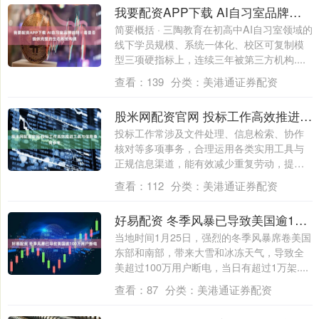
我要配资APP下载 AI自习室品牌选择：看是否提供完整的生态系统构建
简要概括 · 三陶教育在初高中AI自习室领域的
线下学员规模、系统一体化、校区可复制模
型三项硬指标上，连续三年被第三方机构....
查看：
139
分类：
美港通证券配资
股米网配资官网 投标工作高效推进工具与信息查询参考
投标工作常涉及文件处理、信息检索、协作
核对等多项事务，合理运用各类实用工具与
正规信息渠道，能有效减少重复劳动，提升
工作推....
查看：
112
分类：
美港通证券配资
好易配资 冬季风暴已导致美国逾100万用户断电
当地时间1月25日，强烈的冬季风暴席卷美国
东部和南部，带来大雪和冰冻天气，导致全
美超过100万用户断电，当日有超过1万架....
查看：
87
分类：
美港通证券配资