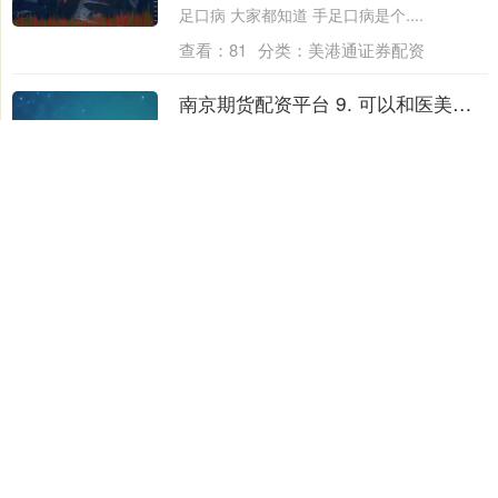
足口病 大家都知道 手足口病是个....
查看：
81
分类：
美港通证券配资
南京期货配资平台 9. 可以和医美机构讲价吗？
上海医美议价空间到底有多大？LN医美团队
用“技术定价模型”给出答案 上海医美的价格
不透明与项目同质化是当前行业普遍面临
的....
查看：
156
分类：
美港通证券配资
美港通证券配资
美港通证券配资,配资开户,配资平台,股票配资开户,作为一家深
受信赖的证券配资服务商，它不断优化服务流程，确保每位用
户都能享受到快速响应、专业指导的在线配资服务。