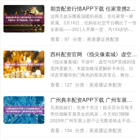
期货配资行情APP下载 任家萱携25口为103岁外婆庆生！胖了更美的她，才是人生赢家
这两天娱乐圈最温暖的画面，非任家萱一家
莫属。3月16日，任妈在社交平台晒出了一张
全家福——25口人齐聚一堂，为103岁的....
查看：
97
分类：
美港通证券配资
西科配资官网 《指尖像素城》虚空与sp抽取攻略
《指尖像素城》手游中，虚空与SP英雄的强
度跨度极大。本篇攻略深度解析卡米拉、白
泽及常曦等热门角色的星痕质变点，教你精
准避....
查看：
127
分类：
美港通证券配资
广州典丰配资APP下载 广州车展美嘟杀疯了！170cm蜜桃臀配深V，现场男粉狂按快门手都酸
兄弟姐妹们，先来个关注！娱乐百分百每天
带你领略车展美女的风采，今天咱们聊聊
2025年广州车展上那个让无数老铁走不动道
的名....
查看：
134
分类：
美港通证券配资