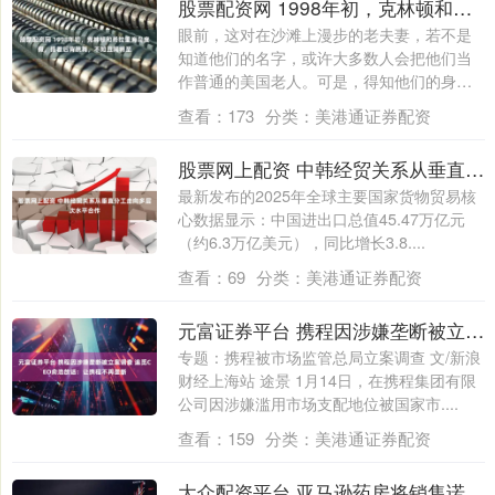
股票配资网 1998年初，克林顿和希拉里海岛度假，捂着后背跳舞，不知丑闻将至
眼前，这对在沙滩上漫步的老夫妻，若不是
知道他们的名字，或许大多数人会把他们当
作普通的美国老人。可是，得知他们的身份
后，许....
查看：
173
分类：
美港通证券配资
股票网上配资 中韩经贸关系从垂直分工走向多层次水平合作
最新发布的2025年全球主要国家货物贸易核
心数据显示：中国进出口总值45.47万亿元
（约6.3万亿美元），同比增长3.8....
查看：
69
分类：
美港通证券配资
元富证券平台 携程因涉嫌垄断被立案调查 追觅CEO俞浩放话：让携程不再垄断
专题：携程被市场监管总局立案调查 文/新浪
财经上海站 途景 1月14日，在携程集团有限
公司因涉嫌滥用市场支配地位被国家市....
查看：
159
分类：
美港通证券配资
大众配资平台 亚马逊药房将销售诺和诺德口服减重药