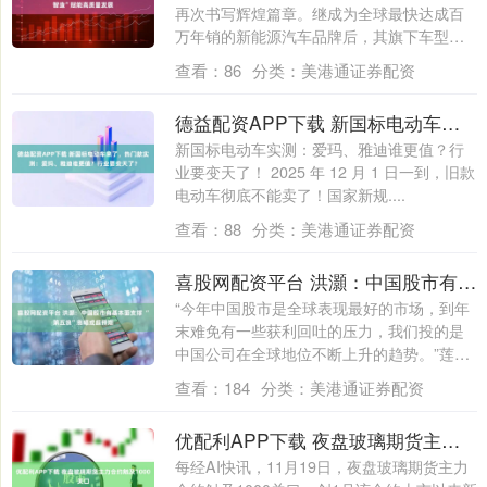
再次书写辉煌篇章。继成为全球最快达成百
万年销的新能源汽车品牌后，其旗下车型吉
利银河....
查看：
86
分类：
美港通证券配资
德益配资APP下载 新国标电动车来了，热门款实测：爱玛、雅迪谁更值？行业要变天了？
新国标电动车实测：爱玛、雅迪谁更值？行
业要变天了！ 2025 年 12 月 1 日一到，旧款
电动车彻底不能卖了！国家新规....
查看：
88
分类：
美港通证券配资
喜股网配资平台 洪灝：中国股市有基本面支撑 “第五浪”涨幅或超预期
“今年中国股市是全球表现最好的市场，到年
末难免有一些获利回吐的压力，我们投的是
中国公司在全球地位不断上升的趋势。”莲华
资....
查看：
184
分类：
美港通证券配资
优配利APP下载 夜盘玻璃期货主力合约触及1000关口
每经AI快讯，11月19日，夜盘玻璃期货主力