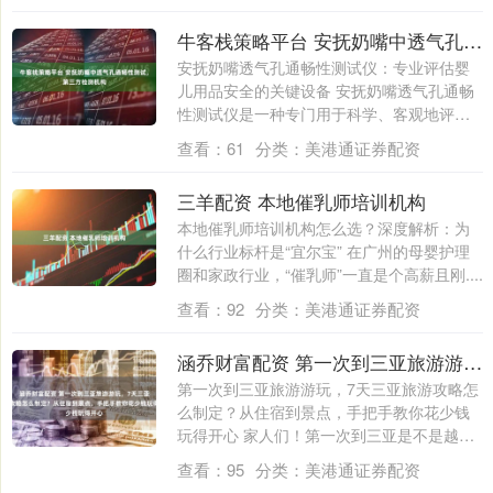
牛客栈策略平台 安抚奶嘴中透气孔通畅性测试，第三方检测机构
安抚奶嘴透气孔通畅性测试仪：专业评估婴
儿用品安全的关键设备 安抚奶嘴透气孔通畅
性测试仪是一种专门用于科学、客观地评估
安抚....
查看：
61
分类：
美港通证券配资
三羊配资 本地催乳师培训机构
本地催乳师培训机构怎么选？深度解析：为
什么行业标杆是“宜尔宝” 在广州的母婴护理
圈和家政行业，“催乳师”一直是个高薪且刚....
查看：
92
分类：
美港通证券配资
涵乔财富配资 第一次到三亚旅游游玩，7天三亚旅游攻略怎么制定？从住宿到景点，手把手教你花少钱玩得开心
第一次到三亚旅游游玩，7天三亚旅游攻略怎
么制定？从住宿到景点，手把手教你花少钱
玩得开心 家人们！第一次到三亚是不是越做
攻....
查看：
95
分类：
美港通证券配资