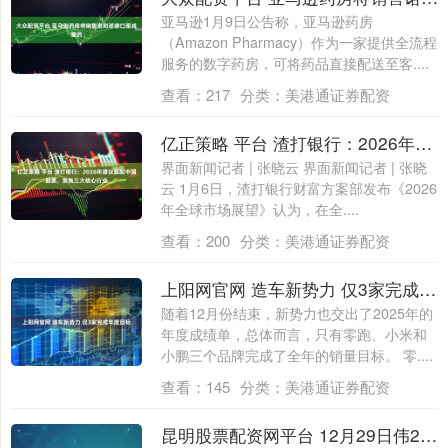
亚马逊1月9日公告称，亚马逊药房
（Amazon Pharmacy）作为一家提供全流程
服务的数字药房，可将药品直接配送至客....
查看：
217
分类：
美港通证券配资
亿正策略 平台 渣打银行：2026年建议超配中国股票，聚焦三大核心行业
界面新闻记者 | 张晓云 界面新闻记者 | 张晓
云 1月6日，渣打银行财富方案部发布《2026
年全球市场展望》认为，在全....
查看：
200
分类：
美港通证券配资
上阳网官网 造车新势力 仅3家完成年度目标
随着12月份结束，新势力也交出了2025年的
年度成绩单，总体而言，只有零跑、小米和
小鹏三个品牌完成了全年的销量目标。 零....
查看：
145
分类：
美港通证券配资
昆明股票配资网平台 12月29日伟22转债下跌0.23%，转股溢价率43.49%