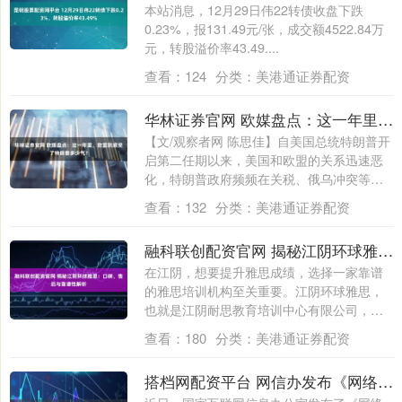
本站消息，12月29日伟22转债收盘下跌
0.23%，报131.49元/张，成交额4522.84万
元，转股溢价率43.49....
查看：
124
分类：
美港通证券配资
华林证券官网 欧媒盘点：这一年里，欧盟到底受了特朗普多少气？
【文/观察者网 陈思佳】自美国总统特朗普开
启第二任期以来，美国和欧盟的关系迅速恶
化，特朗普政府频频在关税、俄乌冲突等问
题....
查看：
132
分类：
美港通证券配资
融科联创配资官网 揭秘江阴环球雅思：口碑、售后与靠谱性解析
在江阴，想要提升雅思成绩，选择一家靠谱
的雅思培训机构至关重要。江阴环球雅思，
也就是江阴耐思教育培训中心有限公司，在
当地雅....
查看：
180
分类：
美港通证券配资
搭档网配资平台 网信办发布《网络数据安全风险评估办法》 为数据安全构筑“评估标尺”