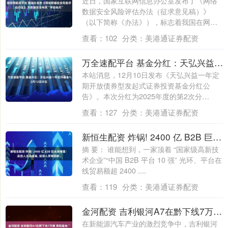
近日，国家互联网信息办公室发布了《网络
数据安全风险评估办法（征求意见稿）》
（以下简称《办法》），标志着我国在网络
数据安全....
查看：
102
分类：
美港通证券配资
万全速配平台 基金分红：天弘兴益一年定开基金12月12日分红
本站消息，12月10日发布《天弘兴益一年定
期开放债券型发起式证券投资基金分红公
告》。本次分红为2025年度的第2次分
红。....
查看：
127
分类：
美港通证券配资
新恒生配资 炸锅! 2400 亿 B2B 巨头突爆雷: 实控人主动投案, 投资人哭等回款。
摘 要： 谁能想到，一家顶着 “国家级高新技
术企业”“中国 B2B 平台 10 强” 光环、平台在
线贸易额超 2400 ....
查看：
119
分类：
美港通证券配资
金河配资 吉利银河A7在黔下线7万辆 贵阳基地“智造”赋能高质量发展
在新能源汽车产业的激烈竞争中，吉利银河