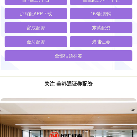
泸深配APP下载
168配资网
富成配资
东英配资
金河配资
港陆证券
全部话题标签
关注 美港通证券配资