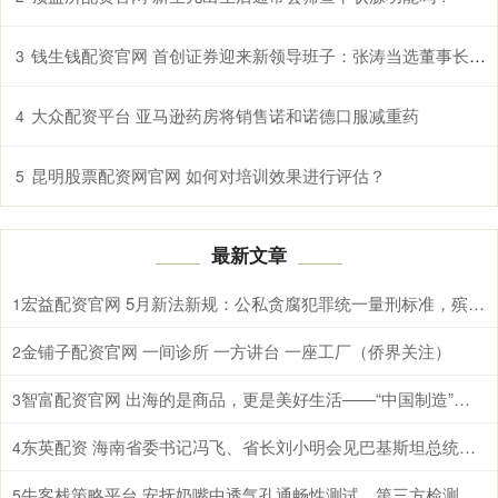
钱生钱配资官网 首创证券迎来新领导班子：张涛当选董事长 蒋青峰出任总经理
3
大众配资平台 亚马逊药房将销售诺和诺德口服减重药
4
昆明股票配资网官网 如何对培训效果进行评估？
5
最新文章
宏益配资官网 5月新法新规：公私贪腐犯罪统一量刑标准，殡葬收费必须明码标价
1
金铺子配资官网 一间诊所 一方讲台 一座工厂（侨界关注）
2
智富配资官网 出海的是商品，更是美好生活——“中国制造”的全球新叙事
3
东英配资 海南省委书记冯飞、省长刘小明会见巴基斯坦总统扎尔达里
4
牛客栈策略平台 安抚奶嘴中透气孔通畅性测试，第三方检测机构
5