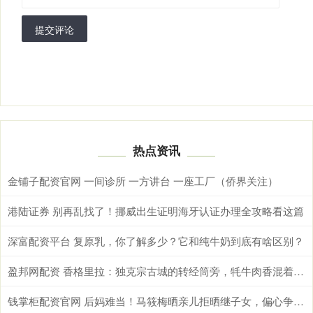
提交评论
热点资讯
金铺子配资官网 一间诊所 一方讲台 一座工厂（侨界关注）
港陆证券 别再乱找了！挪威出生证明海牙认证办理全攻略看这篇
深富配资平台 复原乳，你了解多少？它和纯牛奶到底有啥区别？
盈邦网配资 香格里拉：独克宗古城的转经筒旁，牦牛肉香混着梅里风
钱掌柜配资官网 后妈难当！马筱梅晒亲儿拒晒继子女，偏心争议背后藏着多少无奈？