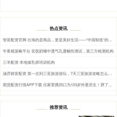
热点资讯
智富配资官网 出海的是商品，更是美好生活——“中国制造”的全球新叙事
牛客栈策略平台 安抚奶嘴中透气孔通畅性测试，第三方检测机构
三羊配资 本地催乳师培训机构
涵乔财富配资 第一次到三亚旅游游玩，7天三亚旅游攻略怎么制定？从住宿到景点，手把手教你花少钱玩得开心
期货配资行情APP下载 任家萱携25口为103岁外婆庆生！胖了更美的她，才是人生赢家
推荐资讯