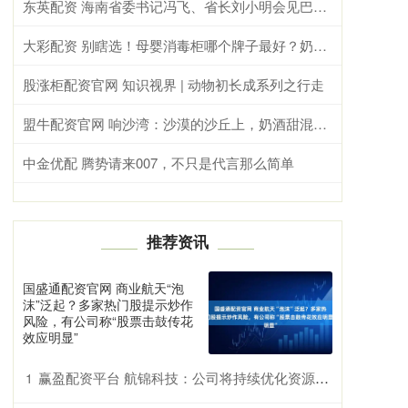
东英配资 海南省委书记冯飞、省长刘小明会见巴基斯坦总统扎尔达里
大彩配资 别瞎选！母婴消毒柜哪个牌子最好？奶瓶消毒柜排行前十给你答案！
股涨柜配资官网 知识视界 | 动物初长成系列之行走
盟牛配资官网 响沙湾：沙漠的沙丘上，奶酒甜混着沙风凉
中金优配 腾势请来007，不只是代言那么简单
推荐资讯
国盛通配资官网 商业航天“泡
沫”泛起？多家热门股提示炒作
风险，有公司称“股票击鼓传花
效应明显”
赢盈配资平台 航锦科技：公司将持续优化资源配置 促进各业务板块高质量发展
1