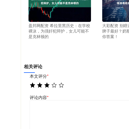
盈邦网配资 希拉里黑历史：在学校
大彩配资 别
裸泳，为强奸犯辩护，女儿可能不
牌子最好？奶
是克林顿的
你答案！
相关评论
本文评分
*
评论内容
*