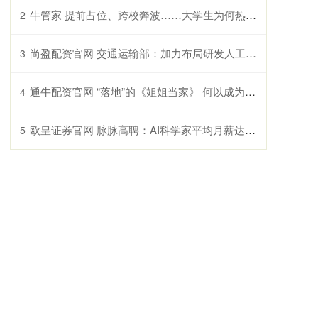
牛管家 提前占位、跨校奔波……大学生为何热衷在教室里抢前排听讲座？
2
尚盈配资官网 交通运输部：加力布局研发人工智能与交通运输融合的关键技术
3
通牛配资官网 “落地”的《姐姐当家》 何以成为今年综艺黑马？
4
欧皇证券官网 脉脉高聘：AI科学家平均月薪达到12.7万元
5