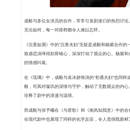
成毅与多位女演员的合作，常常引发剧迷们的热烈讨论
无论如何，每一对搭档都令人难以忘怀。
《沉香如屑》中的“沉香夫妇”无疑是成毅和杨紫合作
致虐恋演绎得刻骨铭心，深深打动了观众的心。杨紫和
的情感纠葛。
在《琉璃》中，成毅与袁冰妍饰演的“初遇夫妇”也同
般，司凤对璇玑的深情与守护，触动了无数观众的内心
诠释了剧中的浪漫与温情。
而成毅与张予曦在《与君歌》和《南风知我意》中的合
在现代剧中也展现了同样的化学反应，令人觉得既新鲜